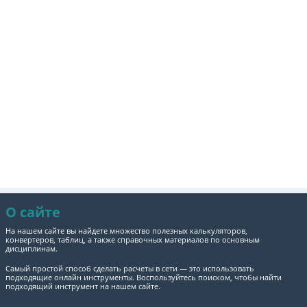
О сайте
На нашем сайте вы найдете множество полезных калькуляторов,
конвертеров, таблиц, а также справочных материалов по основным
дисциплинам.
Самый простой способ сделать расчеты в сети — это использовать
подходящие онлайн инструменты. Воспользуйтесь поиском, чтобы найти
подходящий инструмент на нашем сайте.