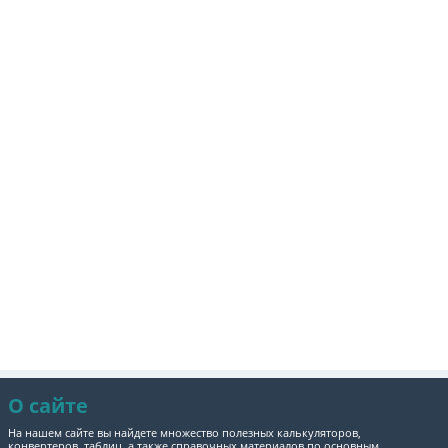
О сайте
На нашем сайте вы найдете множество полезных калькуляторов,
конвертеров, таблиц, а также справочных материалов по основным