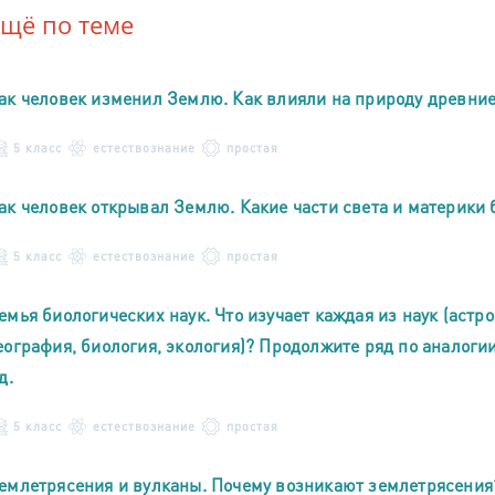
Ещё по теме
ак человек изменил Землю. Как влияли на природу древни
5 класс
естествознание
простая
ак человек открывал Землю. Какие части света и материки
5 класс
естествознание
простая
емья биологических наук. Что изучает каждая из наук (астр
еография, биология, экология)? Продолжите ряд по аналоги
д.
5 класс
естествознание
простая
емлетрясения и вулканы. Почему возникают землетрясения