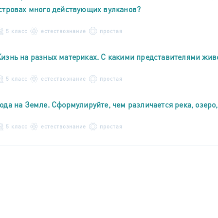
стровах много действующих вулканов?
5 класс
естествознание
простая
изнь на разных материках. С какими представителями жи
5 класс
естествознание
простая
ода на Земле. Сформулируйте, чем различается река, озеро, 
5 класс
естествознание
простая