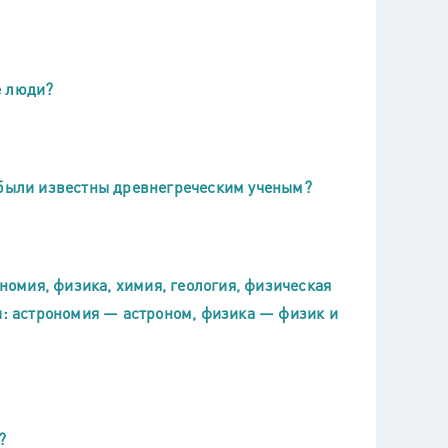
е люди?
 были известны древнегреческим ученым?
ономия, физика, химия, геология, физическая
и: астрономия — астроном, физика — физик и
?