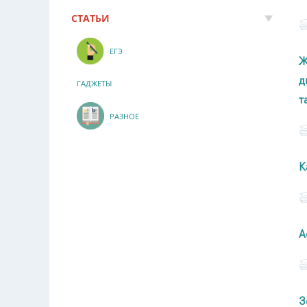
СТАТЬИ
ЕГЭ
Ж
д
ГАДЖЕТЫ
т
РАЗНОЕ
К
А
З