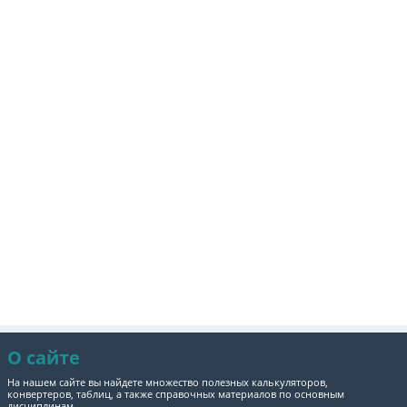
О сайте
На нашем сайте вы найдете множество полезных калькуляторов,
конвертеров, таблиц, а также справочных материалов по основным
дисциплинам.