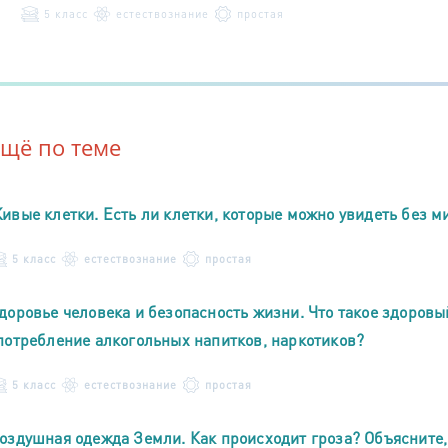
5 класс
естествознание
простая
Ещё по теме
ивые клетки. Есть ли клетки, которые можно увидеть без м
5 класс
естествознание
простая
доровье человека и безопасность жизни. Что такое здоровы
потребление алкогольных напитков, наркотиков?
5 класс
естествознание
простая
оздушная одежда Земли. Как происходит гроза? Объясните,