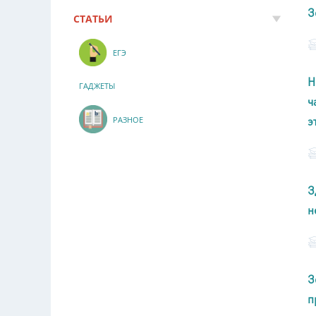
З
СТАТЬИ
ЕГЭ
Н
ГАДЖЕТЫ
ч
э
РАЗНОЕ
З
н
З
п