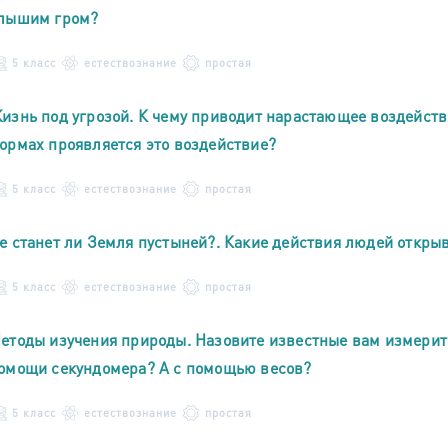
лышим гром?
5 класс
естествознание
простая
изнь под угрозой. К чему приводит нарастающее воздейств
ормах проявляется это воздействие?
5 класс
естествознание
простая
е станет ли Земля пустыней?. Какие действия людей откры
5 класс
естествознание
простая
етоды изучения природы. Назовите известные вам измерит
омощи секундомера? А с помощью весов?
5 класс
естествознание
простая