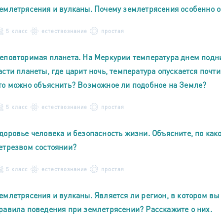
емлетрясения и вулканы. Почему землетрясения особенно о
5 класс
естествознание
простая
еповторимая планета. На Меркурии температура днем подним
асти планеты, где царит ночь, температура опускается почт
то можно объяснить? Возможное ли подобное на Земле?
5 класс
естествознание
простая
доровье человека и безопасность жизни. Объясните, по ка
етрезвом состоянии?
5 класс
естествознание
простая
емлетрясения и вулканы. Является ли регион, в котором в
равила поведения при землетрясении? Расскажите о них.