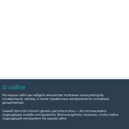
О сайте
На нашем сайте вы найдете множество полезных калькуляторов,
конвертеров, таблиц, а также справочных материалов по основным
дисциплинам.
Самый простой способ сделать расчеты в сети — это использовать
подходящие онлайн инструменты. Воспользуйтесь поиском, чтобы найти
подходящий инструмент на нашем сайте.