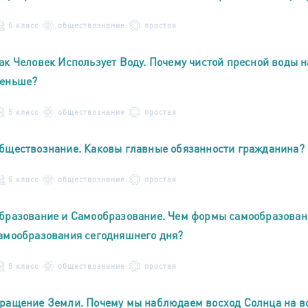
5 класс
обществознание
простая
ак Человек Использует Воду. Почему чистой пресной воды 
еньше?
5 класс
обществознание
простая
бществознание. Каковы главные обязанности гражданина?
5 класс
обществознание
простая
бразование и Самообразование. Чем формы самообразован
амообразования сегодняшнего дня?
5 класс
обществознание
простая
ращение Земли. Почему мы наблюдаем восход Солнца на вос