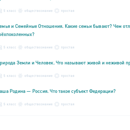
5 класс
обществознание
простая
емья и Семейные Отношения. Какие семьи бывают? Чем отл
рёхпоколенных?
5 класс
обществознание
простая
рирода Земли и Человек. Что называют живой и неживой п
5 класс
обществознание
простая
аша Родина — Россия. Что такое субъект Федерации?
5 класс
обществознание
простая