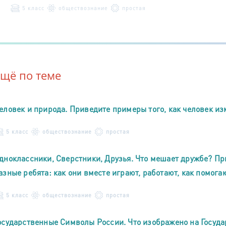
5 класс
обществознание
простая
Ещё по теме
еловек и природа. Приведите примеры того, как человек и
5 класс
обществознание
простая
дноклассники, Сверстники, Друзья. Что мешает дружбе? Пр
азные ребята: как они вместе играют, работают, как помогаю
5 класс
обществознание
простая
осударственные Символы России. Что изображено на Госуд