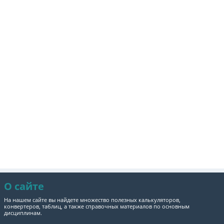
О сайте
На нашем сайте вы найдете множество полезных калькуляторов,
конвертеров, таблиц, а также справочных материалов по основным
дисциплинам.