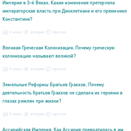
Империя в 3–4 Веках. Какие изменения претерпела
императорская власть при Диоклетиане и его преемнике
Константине?
5 класс
история
простая
Великая Греческая Колонизация. Почему греческую
колонизацию называют великой?
5 класс
история
простая
Земельные Реформы Братьев Гракхов. Почему
деятельность братьев Гракхов не сделала их героями в
глазах римлян при жизни?
5 класс
история
простая
Ассирийская Империя. Как Ассирия превратилась в им