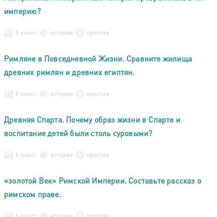
империю?
5 класс
история
простая
Римляне в Повседневной Жизни. Сравните жилища
древних римлян и древних египтян.
5 класс
история
простая
Древняя Спарта. Почему образ жизни в Спарте и
воспитание детей были столь суровыми?
5 класс
история
простая
«золотой Век» Римской Империи. Составьте рассказ о
римском праве.
5 класс
история
простая