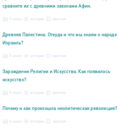
сравните их с древними законами Афин.
5 класс
история
простая
Древняя Палестина. Откуда и что мы знаем о народе
Израиль?
5 класс
история
простая
Зарождение Религии и Искусства. Как появилось
искусство?
5 класс
история
простая
Почему и как произошла неолитическая революция?
5 класс
история
простая