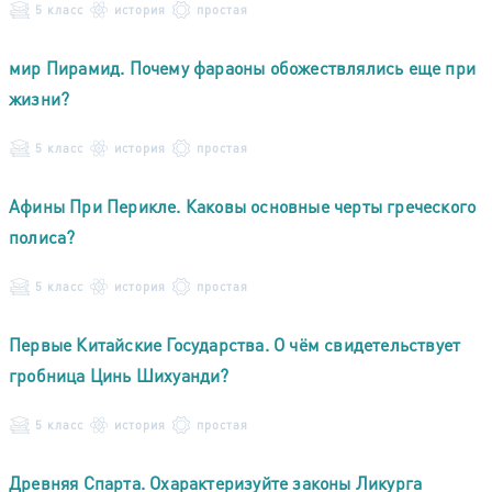
5 класс
история
простая
мир Пирамид. Почему фараоны обожествлялись еще при
жизни?
5 класс
история
простая
Афины При Перикле. Каковы основные черты греческого
полиса?
5 класс
история
простая
Первые Китайские Государства. О чём свидетельствует
гробница Цинь Шихуанди?
5 класс
история
простая
Древняя Спарта. Охарактеризуйте законы Ликурга