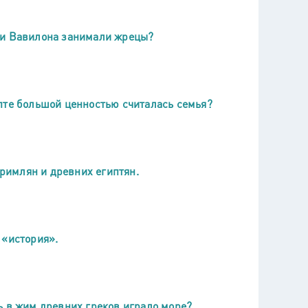
ии Вавилона занимали жрецы?
пте большой ценностью считалась семья?
римлян и древних египтян.
 «история».
ь в жим древних греков играло море?