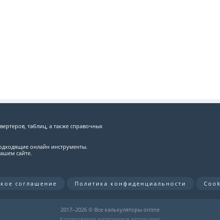
вертеров, таблиц, а также справочных
подходящие онлайн инструменты.
ашем сайте.
ское соглашение
Политика конфиденциальности
Cook
2017–
2026 © Все калькуляторы online
Копирование материалов запрещено