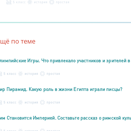
5 класс
история
простая
Ещё по теме
лимпийские Игры. Что привлекало участников и зрителей в
5 класс
история
простая
ир Пирамид. Какую роль в жизни Египта играли писцы?
5 класс
история
простая
им Становится Империей. Составьте рассказ о римской культ
5 класс
история
простая