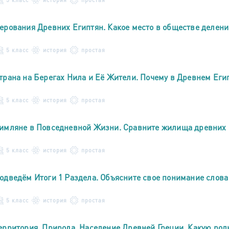
ерования Древних Египтян. Какое место в обществе делен
5 класс
история
простая
трана на Берегах Нила и Её Жители. Почему в Древнем Еги
5 класс
история
простая
имляне в Повседневной Жизни. Сравните жилища древних 
5 класс
история
простая
одведём Итоги 1 Раздела. Объясните свое понимание слова
5 класс
история
простая
ерритория, Природа, Население Древней Греции. Какую рол