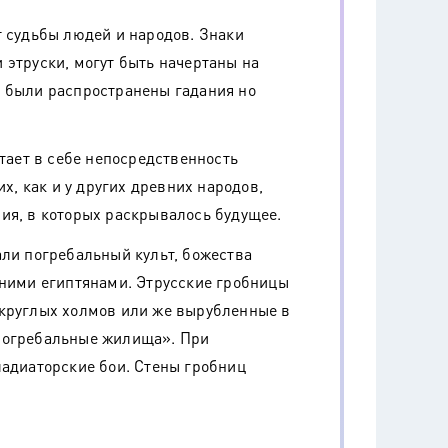
т судьбы людей и народов. Знаки
 этруски, могут быть начертаны на
в были распространены гадания но
етает в себе непосредственность
их, как и у других древних народов,
ия, в которых раскрывалось будущее.
али погребальный культ, божества
вними египтянами. Этрусские гробницы
округлых холмов или же вырубленные в
погребальные жилища». При
ладиаторские бои. Стены гробниц