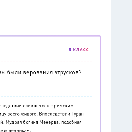
5 КЛАСС
ы были верования этрусков?
оследствии слившегося с римским
цу всего живого. Впоследствии Туран
й. Мудрая богиня Менерва, подобная
емесленникам.