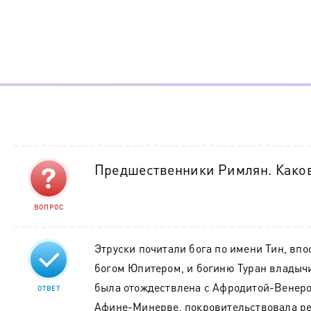
Предшественники Римлян. Каков
ВОПРОС
Этруски почитали бога по имени Тин, вп
богом Юпитером, и богиню Туран владычи
была отождествлена с Афродитой-Венеро
ОТВЕТ
Афине-Минерве, покровительствовала р