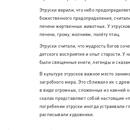
Этруски верили, что небо предопределяе
божественного предопределения, считали
печени жертвенных животных. У этруско
печени, грому, молниям, полёту птиц.
Этруски считали, что мудрость богов соч
детского восприятия и опыт старости. У н
были священные книги, легенды и сказан
В культуре этрусков важное место заним
загробного мира. Это сближало их с дре
в виде огромных, сложенных из камней 
скалах представляют собой настоящие «
погребении этруски иногда устраивали г
расписывали художники.