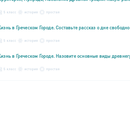
5 класс
история
простая
изнь в Греческом Городе. Составьте рассказ о дне свободно
5 класс
история
простая
изнь в Греческом Городе. Назовите основные виды древнег
5 класс
история
простая