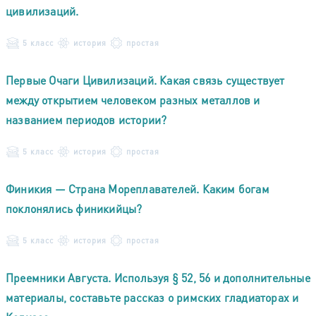
цивилизаций.
5 класс
история
простая
Первые Очаги Цивилизаций. Какая связь существует
между открытием человеком разных металлов и
названием периодов истории?
5 класс
история
простая
Финикия — Страна Мореплавателей. Каким богам
поклонялись финикийцы?
5 класс
история
простая
Преемники Августа. Используя § 52, 56 и дополнительные
материалы, составьте рассказ о римских гладиаторах и