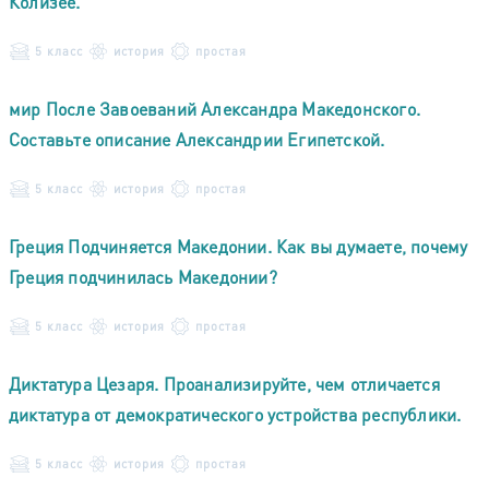
Колизее.
5 класс
история
простая
мир После Завоеваний Александра Македонского.
Составьте описание Александрии Египетской.
5 класс
история
простая
Греция Подчиняется Македонии. Как вы думаете, почему
Греция подчинилась Македонии?
5 класс
история
простая
Диктатура Цезаря. Проанализируйте, чем отличается
диктатура от демократического устройства республики.
5 класс
история
простая