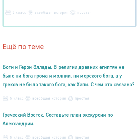
5 класс
всеобщая история
простая
Ещё по теме
Боги и Герои Эллады. В религии древних египтян не
было ни бога грома и молнии, ни морского бога, а у
греков не было такого бога, как Хапи. С чем это связано?
5 класс
всеобщая история
простая
Греческий Восток. Составьте план экскурсии по
Александрии.
5 класс
всеобщая история
простая