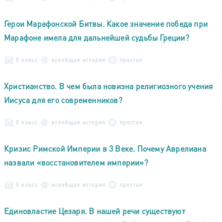
Герои Марафонской Битвы. Какое значение победа при
Марафоне имела для дальнейшей судьбы Греции?
5 класс
всеобщая история
простая
Христианство. В чем была новизна религиозного учения
Иисуса для его современников?
5 класс
всеобщая история
простая
Кризис Римской Империи в 3 Веке. Почему Аврелиана
назвали «восстановителем империи»?
5 класс
всеобщая история
простая
Единовластие Цезаря. В нашей речи существуют