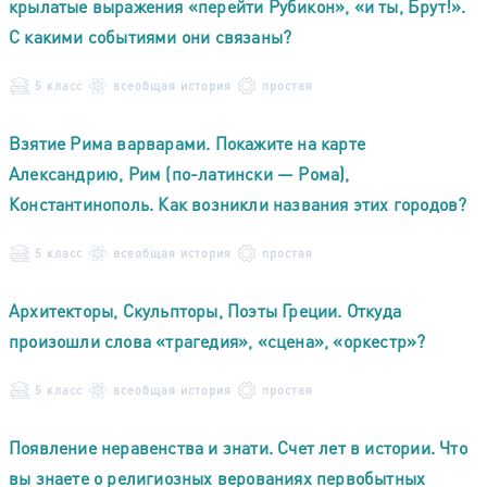
крылатые выражения «перейти Рубикон», «и ты, Брут!».
С какими событиями они связаны?
5 класс
всеобщая история
простая
Взятие Рима варварами. Покажите на карте
Александрию, Рим (по-латински — Рома),
Константинополь. Как возникли названия этих городов?
5 класс
всеобщая история
простая
Архитекторы, Скульпторы, Поэты Греции. Откуда
произошли слова «трагедия», «сцена», «оркестр»?
5 класс
всеобщая история
простая
Появление неравенства и знати. Счет лет в истории. Что
вы знаете о религиозных верованиях первобытных