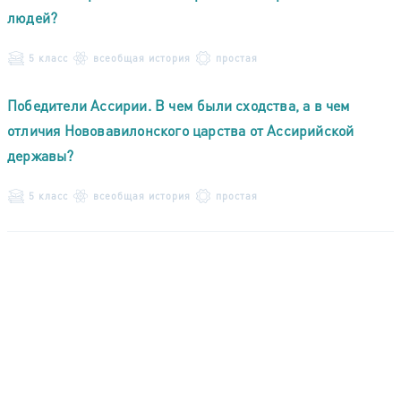
людей?
5 класс
всеобщая история
простая
Победители Ассирии. В чем были сходства, а в чем
отличия Нововавилонского царства от Ассирийской
державы?
5 класс
всеобщая история
простая