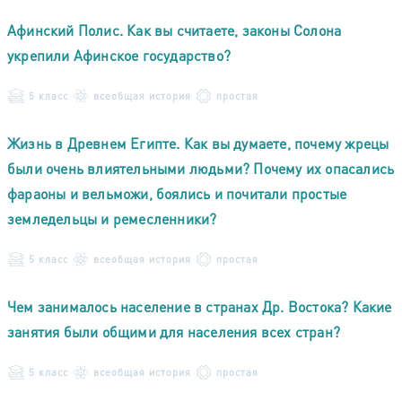
Афинский Полис. Как вы считаете, законы Солона
укрепили Афинское государство?
5 класс
всеобщая история
простая
Жизнь в Древнем Египте. Как вы думаете, почему жрецы
были очень влиятельными людьми? Почему их опасались
фараоны и вельможи, боялись и почитали простые
земледельцы и ремесленники?
5 класс
всеобщая история
простая
Чем занималось население в странах Др. Востока? Какие
занятия были общими для населения всех стран?
5 класс
всеобщая история
простая