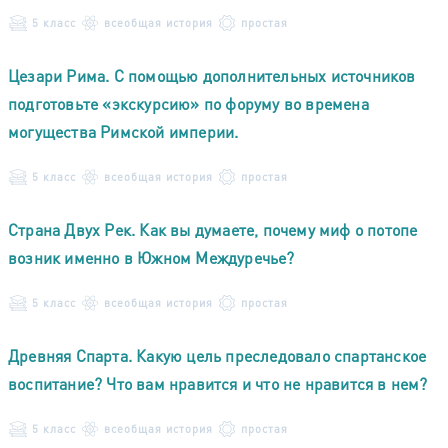
5 класс
всеобщая история
простая
Цезари Рима. С помощью дополнительных источников
подготовьте «экскурсию» по форуму во времена
могущества Римской империи.
5 класс
всеобщая история
простая
Страна Двух Рек. Как вы думаете, почему миф о потопе
возник именно в Южном Междуречье?
5 класс
всеобщая история
простая
Древняя Спарта. Какую цель преследовало спартанское
воспитание? Что вам нравится и что не нравится в нем?
5 класс
всеобщая история
простая