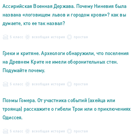
Ассирийская Военная Держава. Почему Ниневия была
названа «логовищем львов и городом крови»? как вы
думаете, кто ее так назвал?
5 класс
всеобщая история
простая
Греки и критяне. Археологи обнаружили, что поселения
на Древнем Крите не имели оборонительных стен.
Подумайте почему.
5 класс
всеобщая история
простая
Поэмы Гомера. От участника событий (ахейца или
троянца) расскажите о гибели Трои или о приключениях
Одиссея.
5 класс
всеобщая история
простая