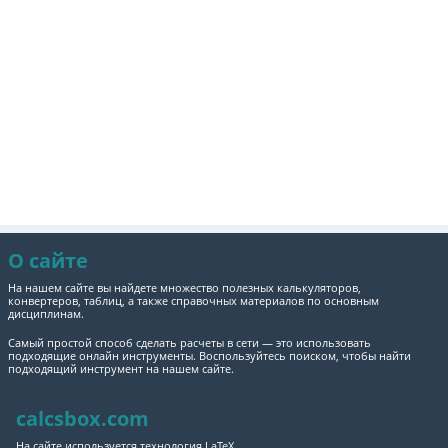
О сайте
На нашем сайте вы найдете множество полезных калькуляторов,
конвертеров, таблиц, а также справочных материалов по основным
дисциплинам.
Самый простой способ сделать расчеты в сети — это использовать
подходящие онлайн инструменты. Воспользуйтесь поиском, чтобы найти
подходящий инструмент на нашем сайте.
calcsbox.com
На сайте используется технология LaTeX.