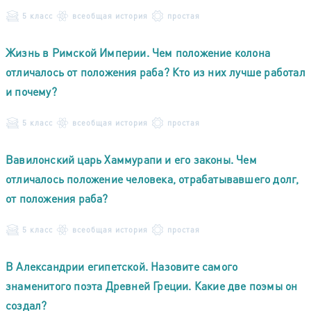
5 класс
всеобщая история
простая
Жизнь в Римской Империи. Чем положение колона
отличалось от положения раба? Кто из них лучше работал
и почему?
5 класс
всеобщая история
простая
Вавилонский царь Хаммурапи и его законы. Чем
отличалось положение человека, отрабатывавшего долг,
от положения раба?
5 класс
всеобщая история
простая
В Александрии египетской. Назовите самого
знаменитого поэта Древней Греции. Какие две поэмы он
создал?