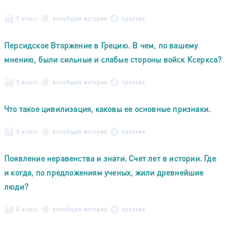
5 класс
всеобщая история
простая
Персидское Вторжение в Грецию. В чем, по вашему
мнению, были сильные и слабые стороны войск Ксеркса?
5 класс
всеобщая история
простая
Что такое цивилизация, каковы ее основные признаки.
5 класс
всеобщая история
простая
Появление неравенства и знати. Счет лет в истории. Где
и когда, по предложениям ученых, жили древнейшие
люди?
5 класс
всеобщая история
простая