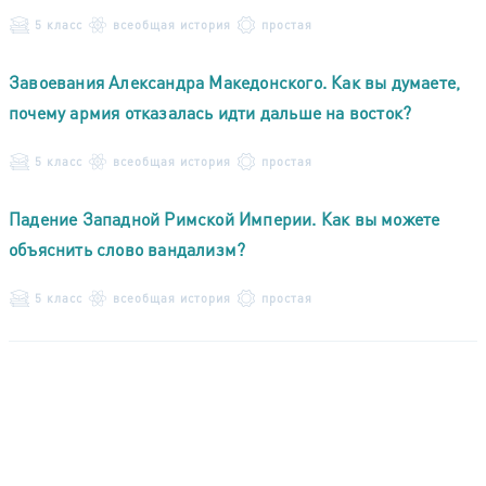
5 класс
всеобщая история
простая
Завоевания Александра Македонского. Как вы думаете,
почему армия отказалась идти дальше на восток?
5 класс
всеобщая история
простая
Падение Западной Римской Империи. Как вы можете
объяснить слово вандализм?
5 класс
всеобщая история
простая