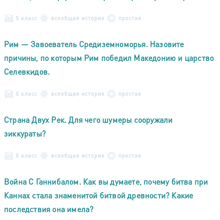
5 класс
всеобщая история
простая
Рим — Завоеватель Средиземноморья. Назовите
причины, по которым Рим победил Македонию и царство
Селевкидов.
5 класс
всеобщая история
простая
Страна Двух Рек. Для чего шумеры сооружали
зиккураты?
5 класс
всеобщая история
простая
Война С Ганнибалом. Как вы думаете, почему битва при
Каннах стала знаменитой битвой древности? Какие
последствия она имела?