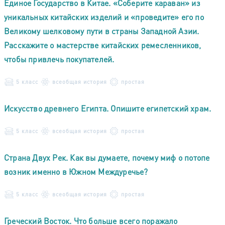
Единое Государство в Китае. «Соберите караван» из
уникальных китайских изделий и «проведите» его по
Великому шелковому пути в страны Западной Азии.
Расскажите о мастерстве китайских ремесленников,
чтобы привлечь покупателей.
5 класс
всеобщая история
простая
Искусство древнего Египта. Опишите египетский храм.
5 класс
всеобщая история
простая
Страна Двух Рек. Как вы думаете, почему миф о потопе
возник именно в Южном Междуречье?
5 класс
всеобщая история
простая
Греческий Восток. Что больше всего поражало