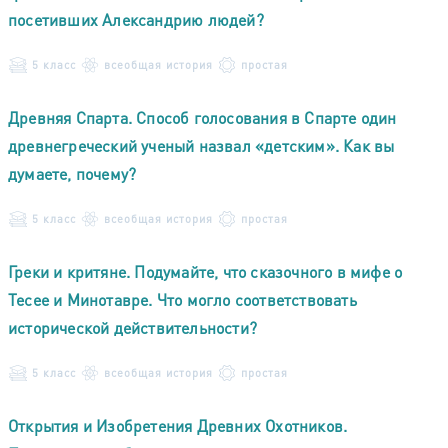
посетивших Александрию людей?
5 класс
всеобщая история
простая
Древняя Спарта. Способ голосования в Спарте один
древнегреческий ученый назвал «детским». Как вы
думаете, почему?
5 класс
всеобщая история
простая
Греки и критяне. Подумайте, что сказочного в мифе о
Тесее и Минотавре. Что могло соответствовать
исторической действительности?
5 класс
всеобщая история
простая
Открытия и Изобретения Древних Охотников.