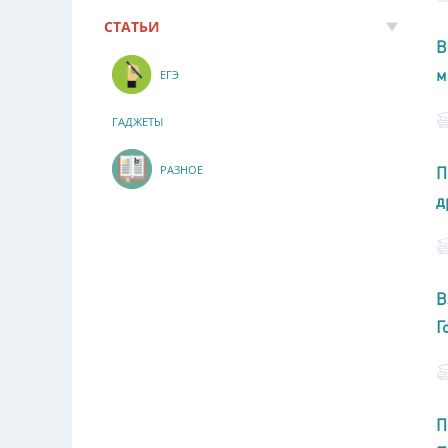
СТАТЬИ
В
м
ЕГЭ
ГАДЖЕТЫ
РАЗНОЕ
П
д
В
Г
П