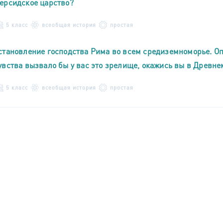
ерсидское царство?
5 класс
всеобщая история
простая
становление господства Рима во всем средиземноморье. Опи
увства вызвало бы у вас это зрелище, окажись вы в Древн
5 класс
всеобщая история
простая