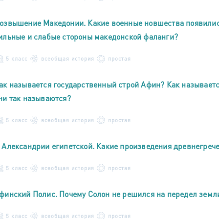
озвышение Македонии. Какие военные новшества появилис
ильные и слабые стороны македонской фаланги?
5 класс
всеобщая история
простая
ак называется государственный строй Афин? Как называет
ни так называются?
5 класс
всеобщая история
простая
 Александрии египетской. Какие произведения древнегреч
5 класс
всеобщая история
простая
финский Полис. Почему Солон не решился на передел земл
5 класс
всеобщая история
простая