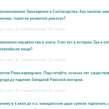
озникновение Земледелия и Скотоводства. Как занятия зем
нению, помогли развитию ремесел?
5 класс
всеобщая история
простая
оявление неравенства и знати. Счет лет в истории. Где и к
ревнейшие люди?
5 класс
всеобщая история
простая
зятие Рима варварами. Подсчитайте, сколько лет существов
орода до падения Западной Римской империи.
5 класс
всеобщая история
простая
очему в 4 веке до н.э. македонские цари сумели подчинить 