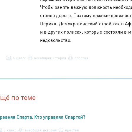
Чтобы занять важную должность необход
стоило дорого. Поэтому важные должности
Перикл. Демократический строй как в А
и в других полисах, которые состояли в 
недовольство.
5 класс
всеобщая история
простая
Ещё по теме
ревняя Спарта. Кто управлял Спартой?
5 класс
всеобщая история
простая