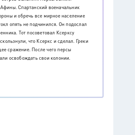
и Афины. Спартанский военачальник
бороны и обречь все мирное население
токл опять не подчинился. Он подослал
менника. Тот посоветовал Ксерксу
ускользнули, что Ксеркс и сделал. Греки
ее сражение. После чего персы
чали освобождать свои колонии.