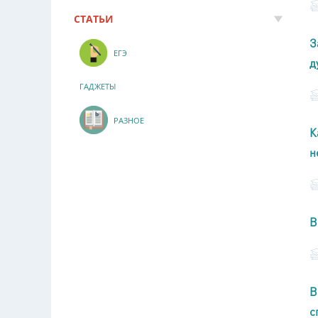
СТАТЬИ
З
ЕГЭ
д
ГАДЖЕТЫ
РАЗНОЕ
К
н
В
В
с