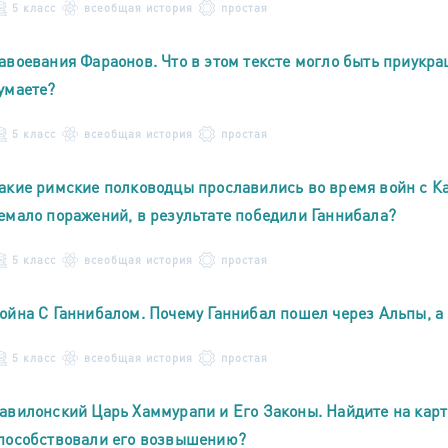
5 класс
всеобщая история
простая
авоевания Фараонов. Что в этом тексте могло быть приукра
умаете?
5 класс
всеобщая история
простая
акие римские полководцы прославились во время войн с К
емало поражений, в результате победили Ганнибала?
5 класс
всеобщая история
простая
ойна С Ганнибалом. Почему Ганнибал пошел через Альпы, а
5 класс
всеобщая история
простая
авилонский Царь Хаммурапи и Его Законы. Найдите на карт
пособствовали его возвышению?