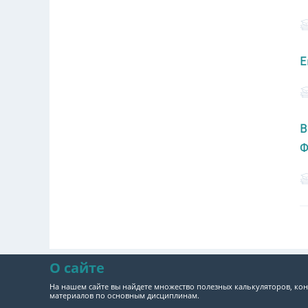
Е
В
Ф
О сайте
На нашем сайте вы найдете множество полезных калькуляторов, кон
материалов по основным дисциплинам.