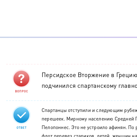
Персидское Вторжение в Грецию
подчинился спартанскому глав
ВОПРОС
Спартанцы отступили и следующим рубе
перешеек. Мирному населению Средней Г
Пелопоннес. Это не устроило афинян. П
ОТВЕТ
флот перевез стариков, детей, женщин н