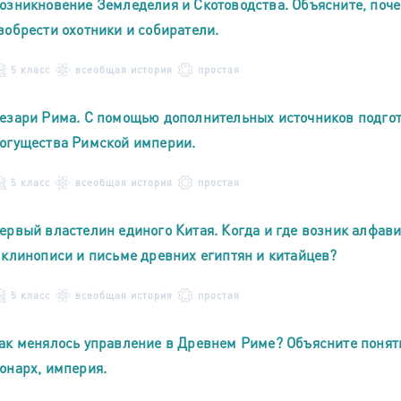
озникновение Земледелия и Скотоводства. Объясните, почем
зобрести охотники и собиратели.
5 класс
всеобщая история
простая
езари Рима. С помощью дополнительных источников подгот
огущества Римской империи.
5 класс
всеобщая история
простая
ервый властелин единого Китая. Когда и где возник алфави
 клинописи и письме древних египтян и китайцев?
5 класс
всеобщая история
простая
ак менялось управление в Древнем Риме? Объясните понятия
онарх, империя.