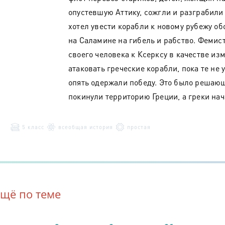
опустевшую Аттику, сожгли и разграбил
хотел увести корабли к новому рубежу о
на Саламине на гибель и рабство. Фемис
своего человека к Ксерксу в качестве из
атаковать греческие корабли, пока те не 
опять одержали победу. Это было решающ
покинули территорию Греции, а греки на
5 класс
всеобщая история
простая
Ещё по теме