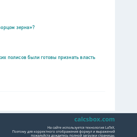
ворцом зерна»?
их полисов были готовы признать власть
calcsbox.com
На сайте используется технология LaTeX.
Поэтому для корректного отображения формул и выражений
пожалуйста дождитесь полной загрузки страницы.