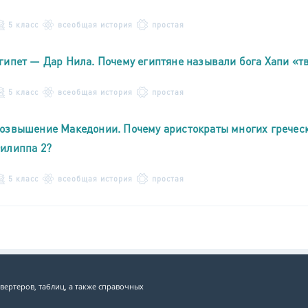
5 класс
всеобщая история
простая
гипет — Дар Нила. Почему египтяне называли бога Хапи «т
5 класс
всеобщая история
простая
озвышение Македонии. Почему аристократы многих греческ
илиппа 2?
5 класс
всеобщая история
простая
вертеров, таблиц, а также справочных