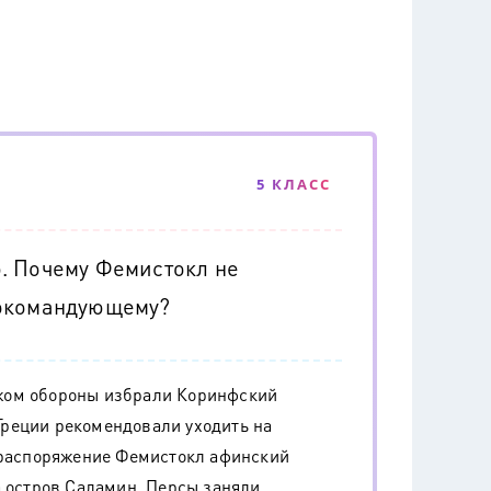
5 КЛАСС
. Почему Фемистокл не
нокомандующему?
жом обороны избрали Коринфский
реции рекомендовали уходить на
о распоряжение Фемистокл афинский
а остров Саламин. Персы заняли