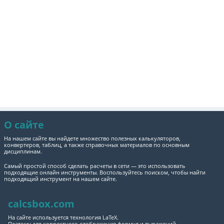
О сайте
На нашем сайте вы найдете множество полезных калькуляторов,
конвертеров, таблиц, а также справочных материалов по основным
дисциплинам.
Самый простой способ сделать расчеты в сети — это использовать
подходящие онлайн инструменты. Воспользуйтесь поиском, чтобы найти
подходящий инструмент на нашем сайте.
calcsbox.com
На сайте используется технология LaTeX.
Поэтому для корректного отображения формул и выражений