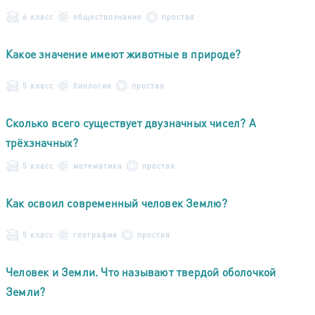
6 класс
обществознание
простая
Какое значение имеют животные в природе?
5 класс
биология
простая
Сколько всего существует двузначных чисел? А
трёхзначных?
5 класс
математика
простая
Как освоил современный человек Землю?
5 класс
география
простая
Человек и Земли. Что называют твердой оболочкой
Земли?