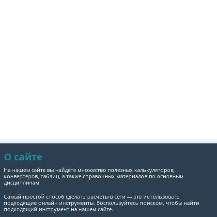
О сайте
На нашем сайте вы найдете множество полезных калькуляторов,
конвертеров, таблиц, а также справочных материалов по основным
дисциплинам.
Самый простой способ сделать расчеты в сети — это использовать
подходящие онлайн инструменты. Воспользуйтесь поиском, чтобы найти
подходящий инструмент на нашем сайте.