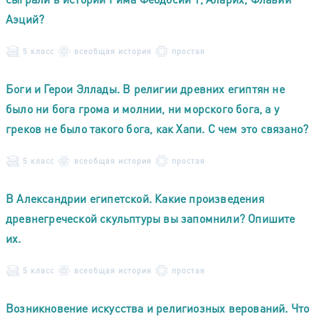
Аэций?
5 класс
всеобщая история
простая
Боги и Герои Эллады. В религии древних египтян не
было ни бога грома и молнии, ни морского бога, а у
греков не было такого бога, как Хапи. С чем это связано?
5 класс
всеобщая история
простая
В Александрии египетской. Какие произведения
древнегреческой скульптуры вы запомнили? Опишите
их.
5 класс
всеобщая история
простая
Возникновение искусства и религиозных верований. Что