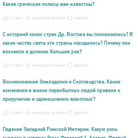
Какие греческие полисы вам известны?
5 класс
всеобщая история
простая
С историей каких стран Др. Востока вы познакоились? В
каких частях света эти страны находились? Почему они
возникли в долинах больших рек?
5 класс
всеобщая история
простая
Возникновение Земледелия и Скотоводства. Какие
изменения в жизни первобытных людей привели к
приручению и одомашнению животных?
5 класс
всеобщая история
простая
Падение Западной Римской Империи. Какую роль
сыграли в истории Рима Феодосий 1, Аларих, Флавий