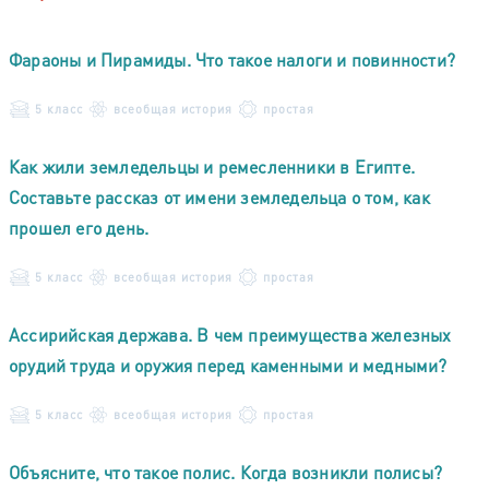
Фараоны и Пирамиды. Что такое налоги и повинности?
5 класс
всеобщая история
простая
Как жили земледельцы и ремесленники в Египте.
Составьте рассказ от имени земледельца о том, как
прошел его день.
5 класс
всеобщая история
простая
Ассирийская держава. В чем преимущества железных
орудий труда и оружия перед каменными и медными?
5 класс
всеобщая история
простая
Объясните, что такое полис. Когда возникли полисы?