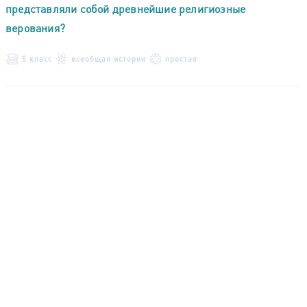
представляли собой древнейшие религиозные
верования?
5 класс
всеобщая история
простая