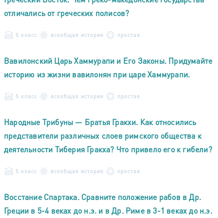
отличались от греческих полисов?
5 класс
всеобщая история
простая
Вавилонский Царь Хаммурапи и Его Законы. Придумайте
историю из жизни вавилонян при царе Хаммурапи.
5 класс
всеобщая история
простая
Народные Трибуны — Братья Гракхи. Как относились
представители различных слоев римского общества к
деятельности Тиберия Гракха? Что привело его к гибели?
5 класс
всеобщая история
простая
Восстание Спартака. Сравните положение рабов в Др.
Греции в 5-4 веках до н.э. и в Др. Риме в 3-1 веках до н.э.