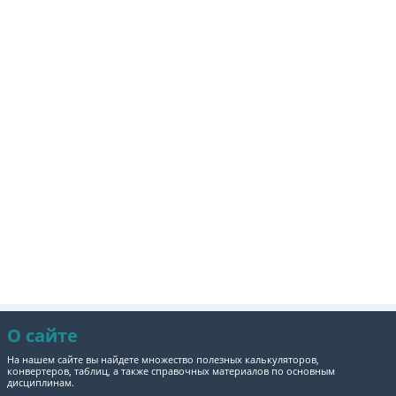
О сайте
На нашем сайте вы найдете множество полезных калькуляторов,
конвертеров, таблиц, а также справочных материалов по основным
дисциплинам.