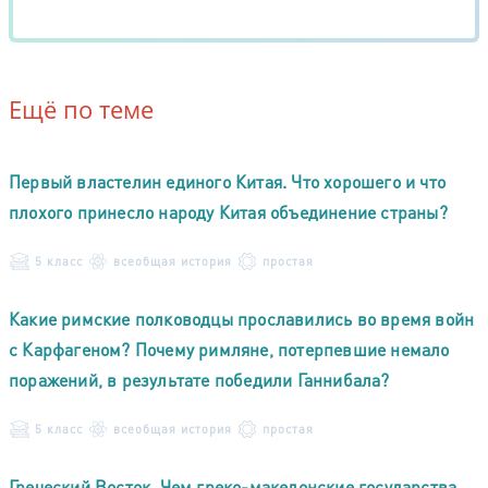
Ещё по теме
Первый властелин единого Китая. Что хорошего и что
плохого принесло народу Китая объединение страны?
5 класс
всеобщая история
простая
Какие римские полководцы прославились во время войн
с Карфагеном? Почему римляне, потерпевшие немало
поражений, в результате победили Ганнибала?
5 класс
всеобщая история
простая
Греческий Восток. Чем греко-македонские государства