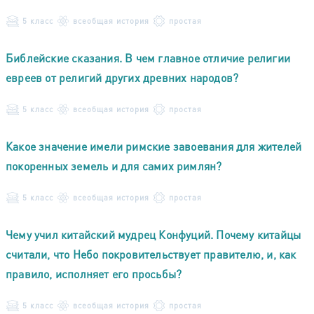
5 класс
всеобщая история
простая
Библейские сказания. В чем главное отличие религии
евреев от религий других древних народов?
5 класс
всеобщая история
простая
Какое значение имели римские завоевания для жителей
покоренных земель и для самих римлян?
5 класс
всеобщая история
простая
Чему учил китайский мудрец Конфуций. Почему китайцы
считали, что Небо покровительствует правителю, и, как
правило, исполняет его просьбы?
5 класс
всеобщая история
простая