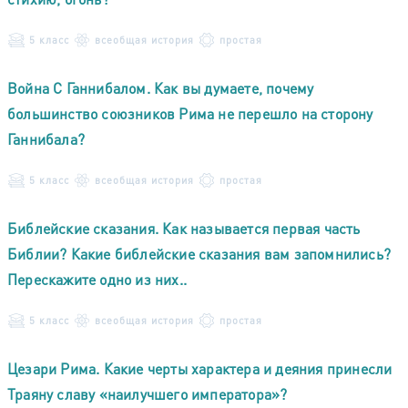
5 класс
всеобщая история
простая
Война С Ганнибалом. Как вы думаете, почему
большинство союзников Рима не перешло на сторону
Ганнибала?
5 класс
всеобщая история
простая
Библейские сказания. Как называется первая часть
Библии? Какие библейские сказания вам запомнились?
Перескажите одно из них..
5 класс
всеобщая история
простая
Цезари Рима. Какие черты характера и деяния принесли
Траяну славу «наилучшего императора»?