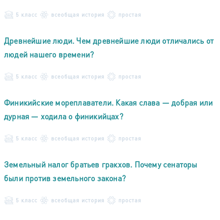
5 класс
всеобщая история
простая
Древнейшие люди. Чем древнейшие люди отличались от
людей нашего времени?
5 класс
всеобщая история
простая
Финикийские мореплаватели. Какая слава — добрая или
дурная — ходила о финикийцах?
5 класс
всеобщая история
простая
Земельный налог братьев гракхов. Почему сенаторы
были против земельного закона?
5 класс
всеобщая история
простая