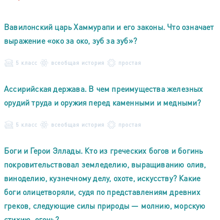
Вавилонский царь Хаммурапи и его законы. Что означает
выражение «око за око, зуб за зуб»?
5 класс
всеобщая история
простая
Ассирийская держава. В чем преимущества железных
орудий труда и оружия перед каменными и медными?
5 класс
всеобщая история
простая
Боги и Герои Эллады. Кто из греческих богов и богинь
покровительствовал земледелию, выращиванию олив,
виноделию, кузнечному делу, охоте, искусству? Какие
боги олицетворяли, судя по представлениям древних
греков, следующие силы природы — молнию, морскую
стихию, огонь?