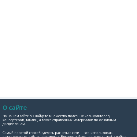
О сайте
На нашем сайте вы найдете множество полезных калькуляторов,
конвертеров, таблиц, а также справочных материалов по основным
дисциплинам.
Самый простой способ сделать расчеты в сети — это использовать
подходящие онлайн инструменты. Воспользуйтесь поиском, чтобы найти