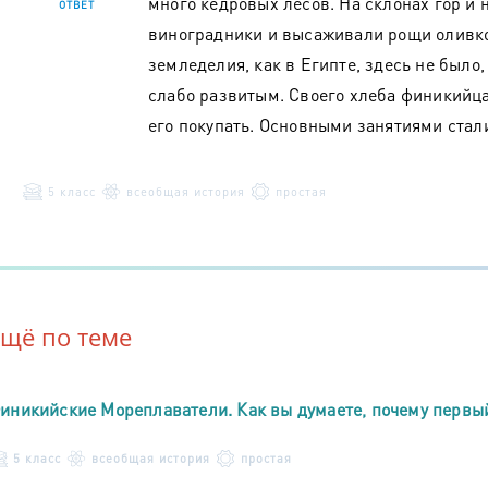
много кедровых лесов. На склонах гор и
ОТВЕТ
виноградники и высаживали рощи оливк
земледелия, как в Египте, здесь не было,
слабо развитым. Своего хлеба финикийц
его покупать. Основными занятиями стали
5 класс
всеобщая история
простая
Ещё по теме
иникийские Мореплаватели. Как вы думаете, почему первы
5 класс
всеобщая история
простая