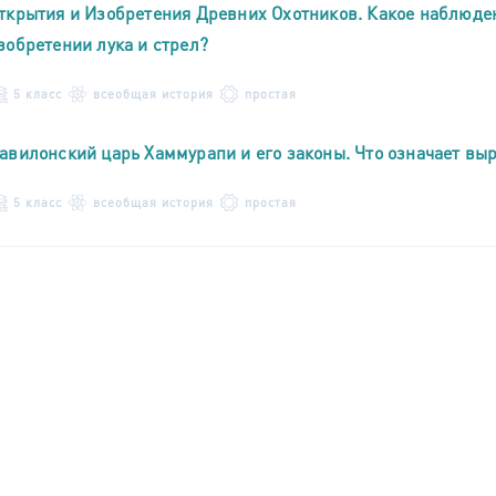
ткрытия и Изобретения Древних Охотников. Какое наблюден
зобретении лука и стрел?
5 класс
всеобщая история
простая
авилонский царь Хаммурапи и его законы. Что означает выра
5 класс
всеобщая история
простая