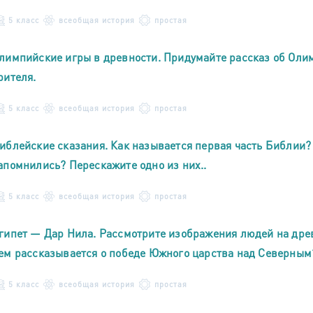
5 класс
всеобщая история
простая
лимпийские игры в древности. Придумайте рассказ об Олим
рителя.
5 класс
всеобщая история
простая
иблейские сказания. Как называется первая часть Библии?
апомнились? Перескажите одно из них..
5 класс
всеобщая история
простая
гипет — Дар Нила. Рассмотрите изображения людей на древ
ем рассказывается о победе Южного царства над Северным
5 класс
всеобщая история
простая