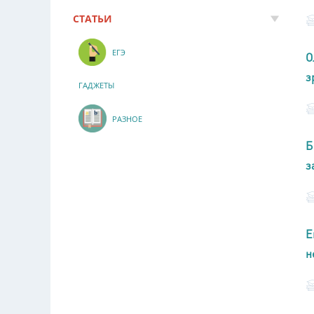
СТАТЬИ
ЕГЭ
О
з
ГАДЖЕТЫ
РАЗНОЕ
Б
з
Е
н