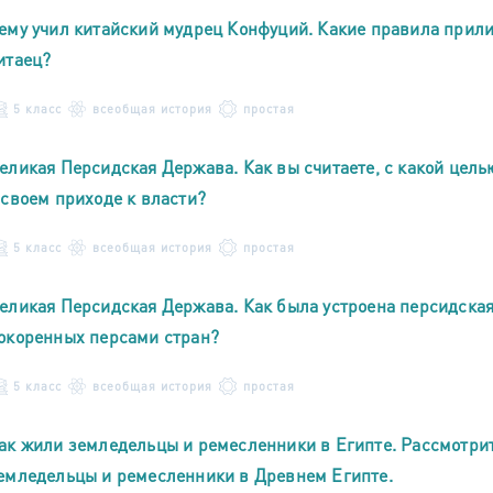
ему учил китайский мудрец Конфуций. Какие правила прил
итаец?
5 класс
всеобщая история
простая
еликая Персидская Держава. Как вы считаете, с какой цель
 своем приходе к власти?
5 класс
всеобщая история
простая
еликая Персидская Держава. Как была устроена персидска
окоренных персами стран?
5 класс
всеобщая история
простая
ак жили земледельцы и ремесленники в Египте. Рассмотрит
емледельцы и ремесленники в Древнем Египте.