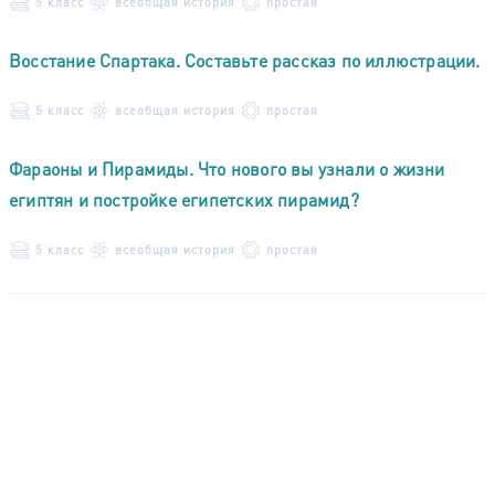
5 класс
всеобщая история
простая
Восстание Спартака. Составьте рассказ по иллюстрации.
5 класс
всеобщая история
простая
Фараоны и Пирамиды. Что нового вы узнали о жизни
египтян и постройке египетских пирамид?
5 класс
всеобщая история
простая