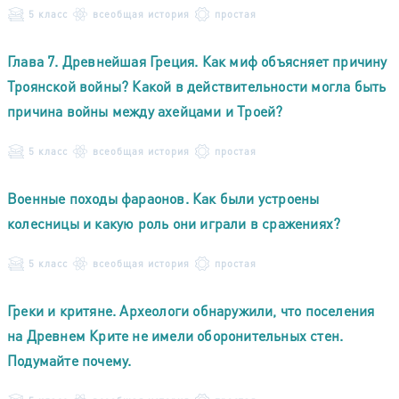
5 класс
всеобщая история
простая
Глава 7. Древнейшая Греция. Как миф объясняет причину
Троянской войны? Какой в действительности могла быть
причина войны между ахейцами и Троей?
5 класс
всеобщая история
простая
Военные походы фараонов. Как были устроены
колесницы и какую роль они играли в сражениях?
5 класс
всеобщая история
простая
Греки и критяне. Археологи обнаружили, что поселения
на Древнем Крите не имели оборонительных стен.
Подумайте почему.