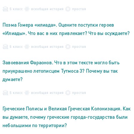
5 класс
всеобщая история
простая
Поэма Гомера «илиада». Оцените поступки героев
«Илиады». Что вас в них привлекает? Что вы осуждаете?
5 класс
всеобщая история
простая
Завоевания Фараонов. Что в этом тексте могло быть
приукрашено летописцем Тутмоса 3? Почему вы так
думаете?
5 класс
всеобщая история
простая
Греческие Полисы и Великая Греческая Колонизация. Как
вы думаете, почему греческие города-государства были
небольшими по территории?