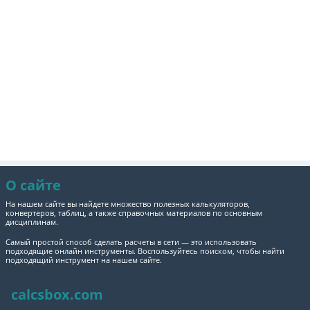
О сайте
На нашем сайте вы найдете множество полезных калькуляторов,
конвертеров, таблиц, а также справочных материалов по основным
дисциплинам.
Самый простой способ сделать расчеты в сети — это использовать
подходящие онлайн инструменты. Воспользуйтесь поиском, чтобы найти
подходящий инструмент на нашем сайте.
calcsbox.com