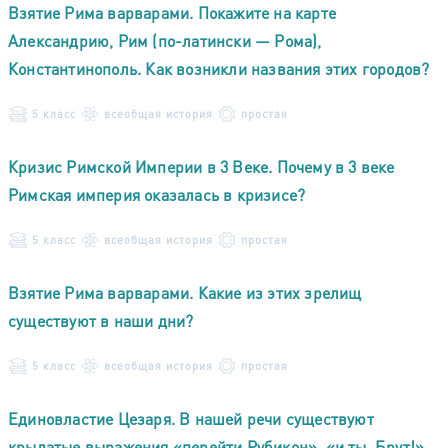
Взятие Рима варварами. Покажите на карте
Александрию, Рим (по-латински — Рома),
Константинополь. Как возникли названия этих городов?
5 класс
всеобщая история
простая
Кризис Римской Империи в 3 Веке. Почему в 3 веке
Римская империя оказалась в кризисе?
5 класс
всеобщая история
простая
Взятие Рима варварами. Какие из этих зрелищ
существуют в наши дни?
5 класс
всеобщая история
простая
Единовластие Цезаря. В нашей речи существуют
крылатые выражения «перейти Рубикон», «и ты, Брут!».