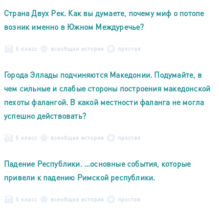
Страна Двух Рек. Как вы думаете, почему миф о потопе
возник именно в Южном Междуречье?
5 класс
всеобщая история
простая
Города Эллады подчиняются Македонии. Подумайте, в
чем сильные и слабые стороны построения македонской
пехоты фалангой. В какой местности фаланга не могла
успешно действовать?
5 класс
всеобщая история
простая
Падение Республики. …основные события, которые
привели к падению Римской республики.
5 класс
всеобщая история
простая