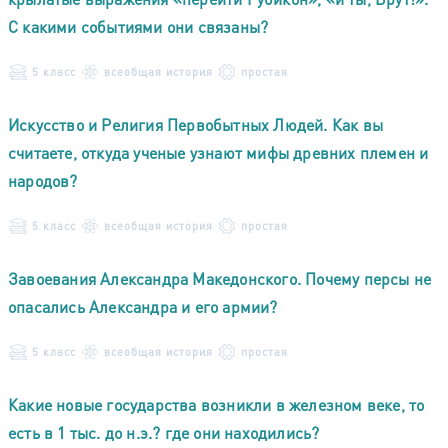
С какими событиями они связаны?
5 класс
всеобщая история
простая
Искусство и Религия Первобытных Людей. Как вы
считаете, откуда ученые узнают мифы древних племен и
народов?
5 класс
всеобщая история
простая
Завоевания Александра Македонского. Почему персы не
опасались Александра и его армии?
5 класс
всеобщая история
простая
Какие новые государства возникли в железном веке, то
есть в 1 тыс. до н.э.? где они находились?