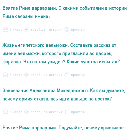
Взятие Рима варварами. С какими событиями в истории
Рима связаны имена:
5 класс
всеобщая история
простая
Жизнь египетского вельможи. Составьте рассказ от
имени вельможи, которого пригласили во дворец
фараона. Что он там увидел? Какие чувства испытал?
5 класс
всеобщая история
простая
Завоевания Александра Македонского. Как вы думаете,
почему армия отказалась идти дальше на восток?
5 класс
всеобщая история
простая
Взятие Рима варварами. Подумайте, почему христиане