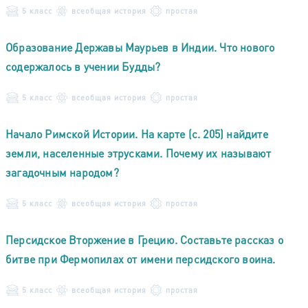
5 класс
всеобщая история
простая
Образование Державы Маурьев в Индии. Что нового
содержалось в учении Будды?
5 класс
всеобщая история
простая
Начало Римской Истории. На карте (с. 205) найдите
земли, населенные этрусками. Почему их называют
загадочным народом?
5 класс
всеобщая история
простая
Персидское Вторжение в Грецию. Составьте рассказ о
битве при Фермопилах от имени персидского воина.
5 класс
всеобщая история
простая