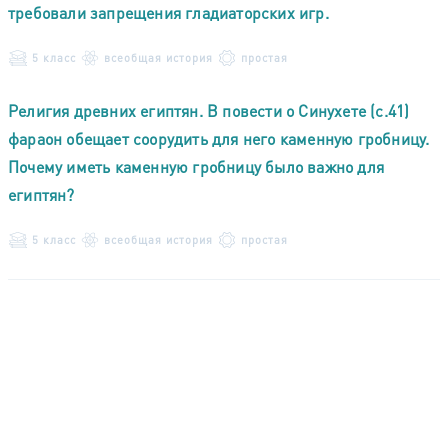
требовали запрещения гладиаторских игр.
5 класс
всеобщая история
простая
Религия древних египтян. В повести о Синухете (с.41)
фараон обещает соорудить для него каменную гробницу.
Почему иметь каменную гробницу было важно для
египтян?
5 класс
всеобщая история
простая