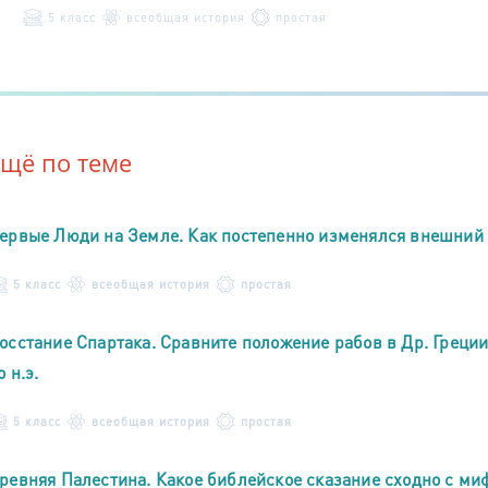
5 класс
всеобщая история
простая
Ещё по теме
ервые Люди на Земле. Как постепенно изменялся внешний о
5 класс
всеобщая история
простая
осстание Спартака. Сравните положение рабов в Др. Греции в
о н.э.
5 класс
всеобщая история
простая
ревняя Палестина. Какое библейское сказание сходно с м