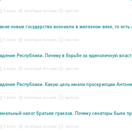
5 класс
всеобщая история
простая
акие новые государства возникли в железном веке, то есть в
5 класс
всеобщая история
простая
адение Республики. Почему в борьбе за единоличную влас
5 класс
всеобщая история
простая
адение Республики. Какую цель имели проскрипции Антони
5 класс
всеобщая история
простая
емельный налог братьев гракхов. Почему сенаторы были пр
5 класс
всеобщая история
простая