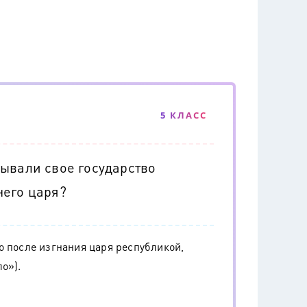
5 КЛАСС
ывали свое государство
него царя?
о после изгнания царя республикой,
о»).