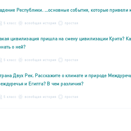
адение Республики. …основные события, которые привели 
5 класс
всеобщая история
простая
акая цивилизация пришла на смену цивилизации Крита? Ка
знать о ней?
5 класс
всеобщая история
простая
трана Двух Рек. Расскажите о климате и природе Междуреч
еждуречья и Египта? В чем различия?
5 класс
всеобщая история
простая