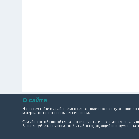
О сайте
На нашем сайте вы найдете множество полезных калькуляторов, кон
материалов по основным дисциплинам.
Самый простой способ сделать расчеты в сети — это использовать 
Воспользуйтесь поиском, чтобы найти подходящий инструмент на н