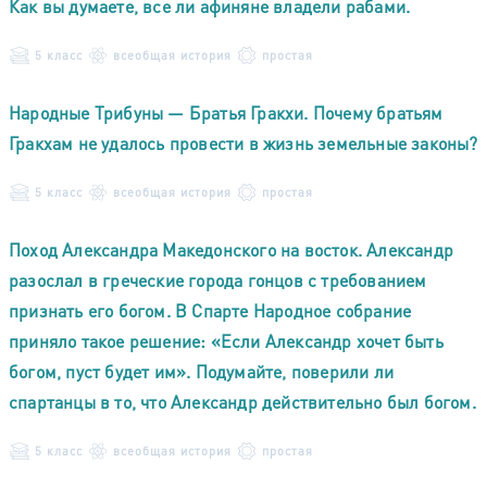
Как вы думаете, все ли афиняне владели рабами.
5 класс
всеобщая история
простая
Народные Трибуны — Братья Гракхи. Почему братьям
Гракхам не удалось провести в жизнь земельные законы?
5 класс
всеобщая история
простая
Поход Александра Македонского на восток. Александр
разослал в греческие города гонцов с требованием
признать его богом. В Спарте Народное собрание
приняло такое решение: «Если Александр хочет быть
богом, пуст будет им». Подумайте, поверили ли
спартанцы в то, что Александр действительно был богом.
5 класс
всеобщая история
простая