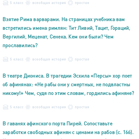
5 класс
всеобщая история
простая
Взятие Рима варварами. На страницах учебника вам
встретились имена римлян: Тит Ливий, Тацит, Гораций,
Вергилий, Меценат, Сенека. Кем они были? Чем
прославились?
5 класс
всеобщая история
простая
В театре Диониса. В трагедии Эсхила «Персы» хор поет
об афинянах: «Не рабы они у смертных, не подвластны
никому!» Чем, судя по этим словам, гордились афиняне?
5 класс
всеобщая история
простая
В гаванях афинского порта Пирей. Сопоставьте
заработки свободных афинян с ценами на рабов (с. 166).