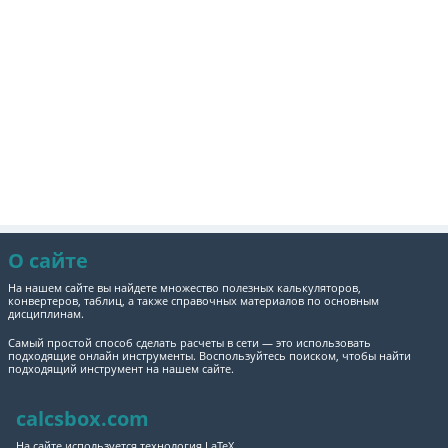
О сайте
На нашем сайте вы найдете множество полезных калькуляторов,
конвертеров, таблиц, а также справочных материалов по основным
дисциплинам.
Самый простой способ сделать расчеты в сети — это использовать
подходящие онлайн инструменты. Воспользуйтесь поиском, чтобы найти
подходящий инструмент на нашем сайте.
calcsbox.com
На сайте используется технология LaTeX.