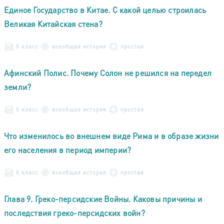
Единое Государство в Китае. С какой целью строилась
Великая Китайская стена?
5 класс
всеобщая история
простая
Афинский Полис. Почему Солон не решился на передел
земли?
5 класс
всеобщая история
простая
Что изменилось во внешнем виде Рима и в образе жизни
его населения в период империи?
5 класс
всеобщая история
простая
Глава 9. Греко-персидские Войны. Каковы причины и
последствия греко-персидских войн?