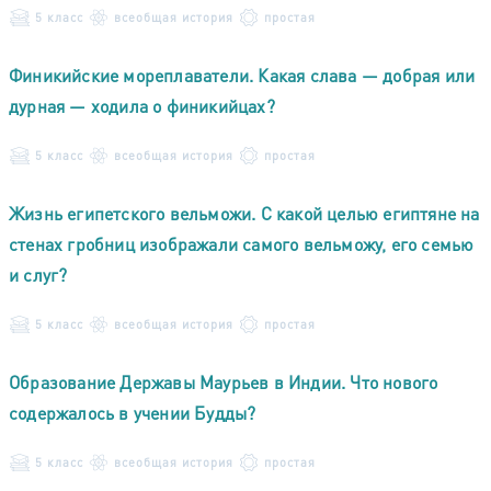
5 класс
всеобщая история
простая
Финикийские мореплаватели. Какая слава — добрая или
дурная — ходила о финикийцах?
5 класс
всеобщая история
простая
Жизнь египетского вельможи. С какой целью египтяне на
стенах гробниц изображали самого вельможу, его семью
и слуг?
5 класс
всеобщая история
простая
Образование Державы Маурьев в Индии. Что нового
содержалось в учении Будды?
5 класс
всеобщая история
простая