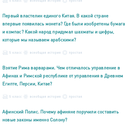
5 класс
всеобщая история
простая
Первый властелин единого Китая. В какой стране
впервые появилась монета? Где были изобретены бумага
и компас? Какой народ придумал шахматы и цифры,
которые мы называем арабскими?
5 класс
всеобщая история
простая
Взятие Рима варварами. Чем отличалось управление в
Афинах и Римской республике от управления в Древнем
Египте, Персии, Китае?
5 класс
всеобщая история
простая
Афинский Полис. Почему афиняне поручили составить
новые законы именно Солону?