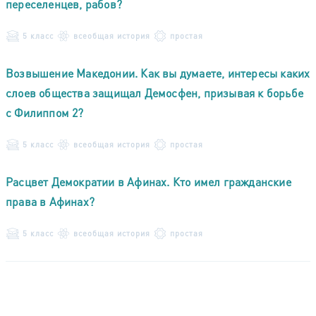
переселенцев, рабов?
5 класс
всеобщая история
простая
Возвышение Македонии. Как вы думаете, интересы каких
слоев общества защищал Демосфен, призывая к борьбе
с Филиппом 2?
5 класс
всеобщая история
простая
Расцвет Демократии в Афинах. Кто имел гражданские
права в Афинах?
5 класс
всеобщая история
простая