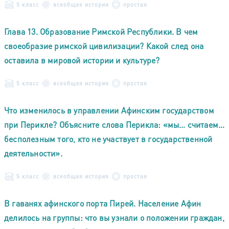
5 класс
всеобщая история
простая
Глава 13. Образование Римской Республики. В чем
своеобразие римской цивилизации? Какой след она
оставила в мировой истории и культуре?
5 класс
всеобщая история
простая
Что изменилось в управлении Афинским государством
при Перикле? Объясните слова Перикла: «мы… считаем…
бесполезным того, кто не участвует в государственной
деятельности».
5 класс
всеобщая история
простая
В гаванях афинского порта Пирей. Население Афин
делилось на группы: что вы узнали о положении граждан,