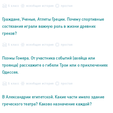
5 класс
всеобщая история
простая
Граждане, Ученые, Атлеты Греции. Почему спортивные
состязания играли важную роль в жизни древних
греков?
5 класс
всеобщая история
простая
Поэмы Гомера. От участника событий (ахейца или
троянца) расскажите о гибели Трои или о приключениях
Одиссея.
5 класс
всеобщая история
простая
В Александрии египетской. Какие части имело здание
греческого театра? Каково назначение каждой?