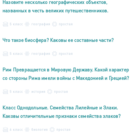
Назовите несколько географических объектов,
названных в честь великих путешественников.
5 класс
география
простая
Что такое биосфера? Каковы ее составные части?
5 класс
география
простая
Рим Превращается в Мировую Державу. Какой характер
со стороны Рима имели войны с Македонией и Грецией?
5 класс
история
простая
Класс Однодольные. Семейства Лилейные и Злаки.
Каковы отличительные признаки семейства злаков?
6 класс
биология
простая