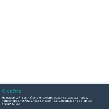
О сайте
На нашем сайте вы найдете множество полезных калькуляторов,
конвертеров, таблиц, а также справочных материалов по основным
дисциплинам.