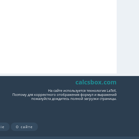
calcsbox.com
На сайте используется технология LaTeX.
Поэтому для корректного отображения формул и выражений
пожалуйста дождитесь полной загрузки страницы.
ie
О сайте