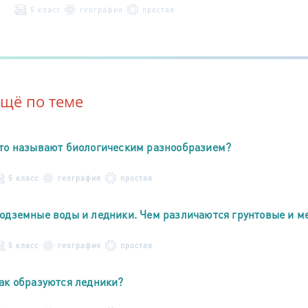
5 класс
география
простая
Ещё по теме
то называют биологическим разнообразием?
5 класс
география
простая
одземные воды и ледники. Чем различаются грунтовые и 
5 класс
география
простая
ак образуются ледники?