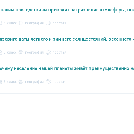
 каким последствиям приводит загрязнение атмосферы, вы
5 класс
география
простая
азовите даты летнего и зимнего солнцестояний, весеннего 
5 класс
география
простая
очему население нашей планеты живёт преимущественно н
5 класс
география
простая