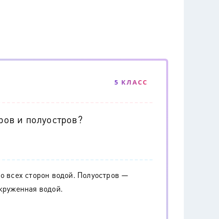
5 КЛАСС
тров и полуостров?
о всех сторон водой. Полуостров —
окруженная водой.