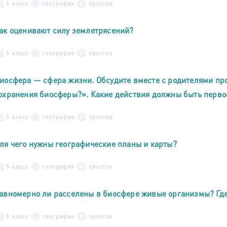
5 класс
география
простая
ак оценивают силу землетрясений?
5 класс
география
простая
иосфера — сфера жизни. Обсудите вместе с родителями пр
охранения биосферы?». Какие действия должны быть перв
5 класс
география
простая
ля чего нужны географические планы и карты?
5 класс
география
простая
авномерно ли расселены в биосфере живые организмы? Где
5 класс
география
простая