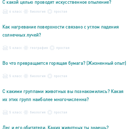
С какой целью проводят искусственное опыление?
6 класс
биология
простая
Как нагревание поверхности связано с углом падения
солнечных лучей?
5 класс
география
простая
Во что превращается горящая бумага? (Жизненный опыт)
5 класс
биология
простая
С какими группами животных вы познакомились? Какая
их этих групп наиболее многочисленна?
5 класс
биология
простая
Лес и его обитатели. Каких животных ты знаешь?