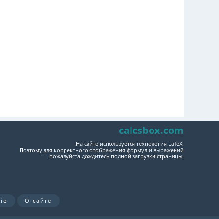
calcsbox.com
На сайте используется технология LaTeX.
Поэтому для корректного отображения формул и выражений
пожалуйста дождитесь полной загрузки страницы.
ie
О сайте