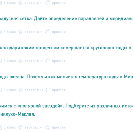
5 класс
география
простая
радусная сетка. Дайте определение параллелей и меридиано
5 класс
география
простая
лагодаря каким процессам совершается круговорот воды в 
5 класс
география
простая
оды океана. Почему и как меняется температура воды в Ми
5 класс
география
простая
чимся с «полярной звездой». Подберите из различных исто
иклухо-Маклая.
5 класс
география
простая