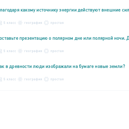
лагодаря какому источнику энергии действуют внешние си
5 класс
география
простая
оставьте презентацию о полярном дне или полярной ночи. 
5 класс
география
простая
ак в древности люди изображали на бумаге новые земли?
5 класс
география
простая