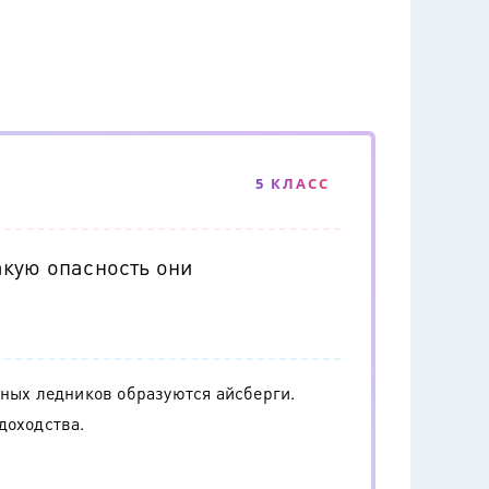
5 КЛАСС
акую опасность они
вных ледников образуются айсберги.
доходства.