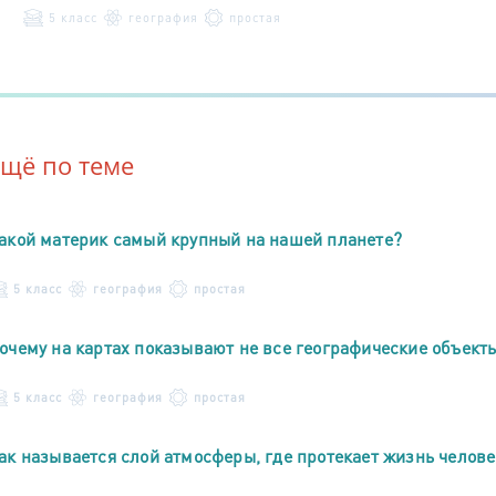
5 класс
география
простая
Ещё по теме
акой материк самый крупный на нашей планете?
5 класс
география
простая
очему на картах показывают не все географические объекты
5 класс
география
простая
ак называется слой атмосферы, где протекает жизнь челове