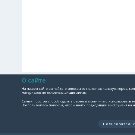
О сайте
На нашем сайте вы найдете множество полезных калькуляторов, кон
материалов по основным дисциплинам.
Самый простой способ сделать расчеты в сети — это использовать 
Воспользуйтесь поиском, чтобы найти подходящий инструмент на н
Пользователь