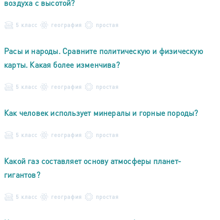
воздуха с высотой?
5 класс
география
простая
Расы и народы. Сравните политическую и физическую
карты. Какая более изменчива?
5 класс
география
простая
Как человек использует минералы и горные породы?
5 класс
география
простая
Какой газ составляет основу атмосферы планет-
гигантов?
5 класс
география
простая