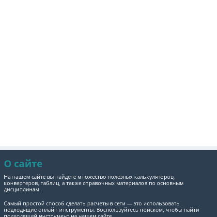
О сайте
На нашем сайте вы найдете множество полезных калькуляторов,
конвертеров, таблиц, а также справочных материалов по основным
дисциплинам.
Самый простой способ сделать расчеты в сети — это использовать
подходящие онлайн инструменты. Воспользуйтесь поиском, чтобы найти
подходящий инструмент на нашем сайте.