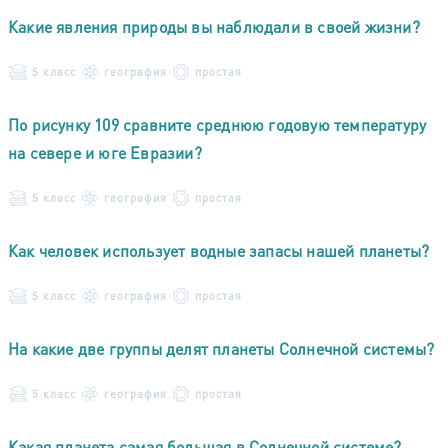
Какие явления природы вы наблюдали в своей жизни?
5 класс
география
простая
По рисунку 109 сравните среднюю годовую температуру
на севере и юге Евразии?
5 класс
география
простая
Как человек использует водные запасы нашей планеты?
5 класс
география
простая
На какие две группы делят планеты Солнечной системы?
5 класс
география
простая
Какая планета самая большая в Солнечной системе?