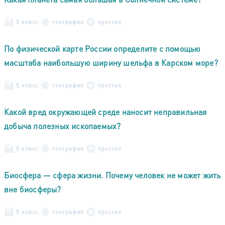
5 класс
география
простая
По физической карте России определите с помощью
масштаба наибольшую ширину шельфа в Карском море?
5 класс
география
простая
Какой вред окружающей среде наносит неправильная
добыча полезных ископаемых?
5 класс
география
простая
Биосфера — сфера жизни. Почему человек не может жить
вне биосферы?
5 класс
география
простая