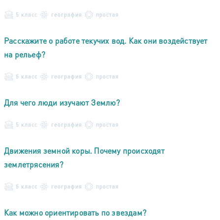
5 класс
география
простая
Расскажите о работе текучих вод. Как они воздействует
на рельеф?
5 класс
география
простая
Для чего люди изучают Землю?
5 класс
география
простая
Движения земной коры. Почему происходят
землетрясения?
5 класс
география
простая
Как можно ориентировать по звездам?