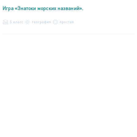
Игра «Знатоки морских названий».
5 класс
география
простая