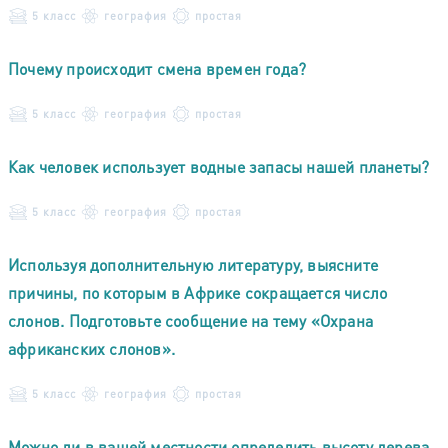
5 класс
география
простая
Почему происходит смена времен года?
5 класс
география
простая
Как человек использует водные запасы нашей планеты?
5 класс
география
простая
Используя дополнительную литературу, выясните
причины, по которым в Африке сокращается число
слонов. Подготовьте сообщение на тему «Охрана
африканских слонов».
5 класс
география
простая
Можно ли в вашей местности определить высоту дерева