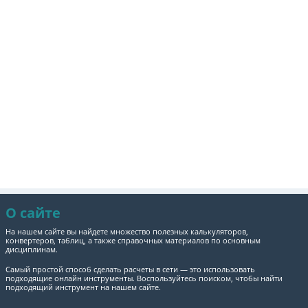
О сайте
На нашем сайте вы найдете множество полезных калькуляторов,
конвертеров, таблиц, а также справочных материалов по основным
дисциплинам.
Самый простой способ сделать расчеты в сети — это использовать
подходящие онлайн инструменты. Воспользуйтесь поиском, чтобы найти
подходящий инструмент на нашем сайте.