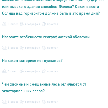
или высокого здания способом Фалеса? Какая высота
Солнца над горизонтом должна быть в это время дня?
5 класс
география
простая
Назовите особенности географической оболочки.
5 класс
география
простая
На каком материке нет вулканов?
5 класс
география
простая
Чем хвойные и смешанные леса отличаются от
экваториальных лесов?
5 класс
география
простая