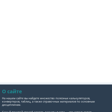
О сайте
На нашем сайте вы найдете множество полезных калькуляторов,
конвертеров, таблиц, а также справочных материалов по основным
дисциплинам.
Самый простой способ сделать расчеты в сети — это использовать