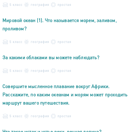
5 класс
география
простая
Мировой океан (1). Что называется морем, заливом,
проливом?
5 класс
география
простая
За какими облаками вы можете наблюдать?
5 класс
география
простая
Совершите мысленное плавание вокруг Африки.
Расскажите, по каким океанам и морям может проходить
маршрут вашего путешествия.
5 класс
география
простая
Что такое исток и устье реки, речная долина?