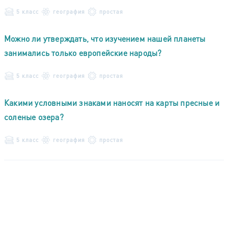
5 класс
география
простая
Можно ли утверждать, что изучением нашей планеты
занимались только европейские народы?
5 класс
география
простая
Какими условными знаками наносят на карты пресные и
соленые озера?
5 класс
география
простая