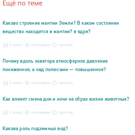
Ещё по теме
Каково строение мантии Земли? В каком состоянии
вещество находится в мантии? в ядре?
5 класс
география
простая
Почему вдоль экватора атмосферное давление
пониженное, а над полюсами — повышенное?
5 класс
география
простая
Как влияет смена дня и ночи на образ жизни животных?
5 класс
география
простая
Какова роль подземных вод?