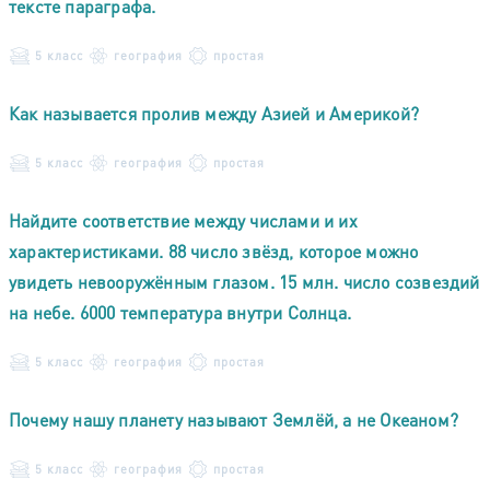
тексте параграфа.
5 класс
география
простая
Как называется пролив между Азией и Америкой?
5 класс
география
простая
Найдите соответствие между числами и их
характеристиками. 88 число звёзд, которое можно
увидеть невооружённым глазом. 15 млн. число созвездий
на небе. 6000 температура внутри Солнца.
5 класс
география
простая
Почему нашу планету называют Землёй, а не Океаном?
5 класс
география
простая