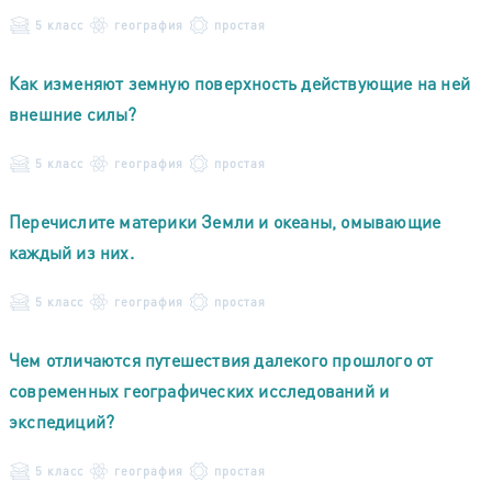
5 класс
география
простая
Как изменяют земную поверхность действующие на ней
внешние силы?
5 класс
география
простая
Перечислите материки Земли и океаны, омывающие
каждый из них.
5 класс
география
простая
Чем отличаются путешествия далекого прошлого от
современных географических исследований и
экспедиций?
5 класс
география
простая