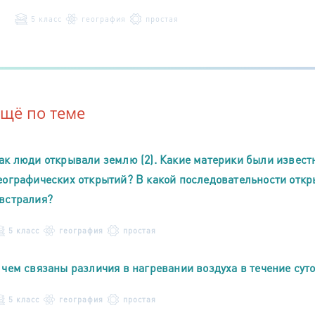
5 класс
география
простая
Ещё по теме
ак люди открывали землю (2). Какие материки были извест
еографических открытий? В какой последовательности откр
встралия?
5 класс
география
простая
 чем связаны различия в нагревании воздуха в течение суто
5 класс
география
простая