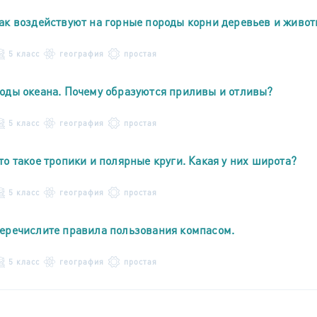
ак воздействуют на горные породы корни деревьев и живо
5 класс
география
простая
оды океана. Почему образуются приливы и отливы?
5 класс
география
простая
то такое тропики и полярные круги. Какая у них широта?
5 класс
география
простая
еречислите правила пользования компасом.
5 класс
география
простая