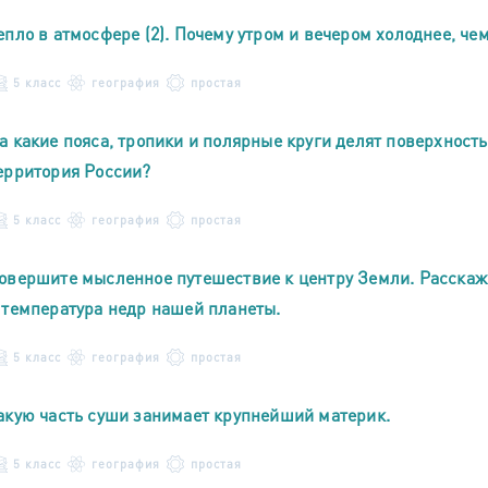
епло в атмосфере (2). Почему утром и вечером холоднее, че
5 класс
география
простая
а какие пояса, тропики и полярные круги делят поверхност
ерритория России?
5 класс
география
простая
овершите мысленное путешествие к центру Земли. Расскажи
 температура недр нашей планеты.
5 класс
география
простая
акую часть суши занимает крупнейший материк.
5 класс
география
простая