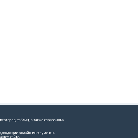
вертеров, таблиц, а также справочных
подходящие онлайн инструменты.
ашем сайте.