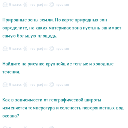
5 класс
география
простая
Природные зоны земли. По карте природных зон
определите, на каких материках зона пустынь занимает
самую большую площадь.
5 класс
география
простая
Найдите на рисунке крупнейшие теплые и холодные
течения.
5 класс
география
простая
Как в зависимости от географической широты
изменяется температура и соленость поверхностных вод
океана?