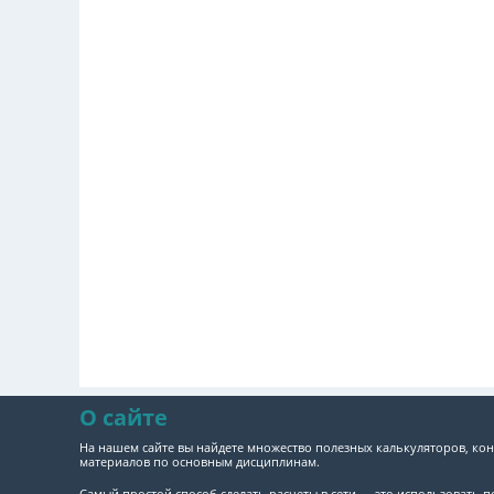
О сайте
На нашем сайте вы найдете множество полезных калькуляторов, кон
материалов по основным дисциплинам.
Самый простой способ сделать расчеты в сети — это использовать 