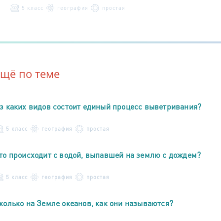
5 класс
география
простая
Ещё по теме
з каких видов состоит единый процесс выветривания?
5 класс
география
простая
то происходит с водой, выпавшей на землю с дождем?
5 класс
география
простая
колько на Земле океанов, как они называются?