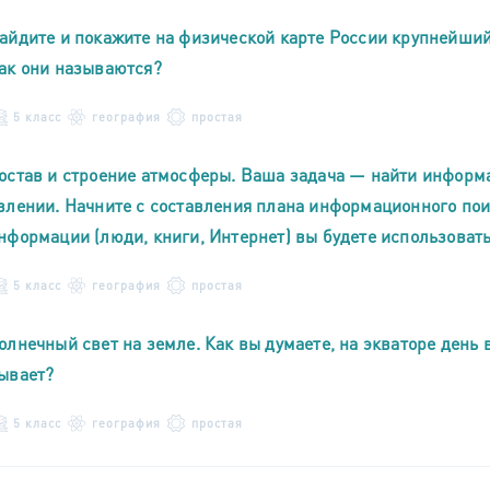
айдите и покажите на физической карте России крупнейши
ак они называются?
5 класс
география
простая
остав и строение атмосферы. Ваша задача — найти информ
влении. Начните с составления плана информационного пои
нформации (люди, книги, Интернет) вы будете использовать
5 класс
география
простая
олнечный свет на земле. Как вы думаете, на экваторе день 
ывает?
5 класс
география
простая