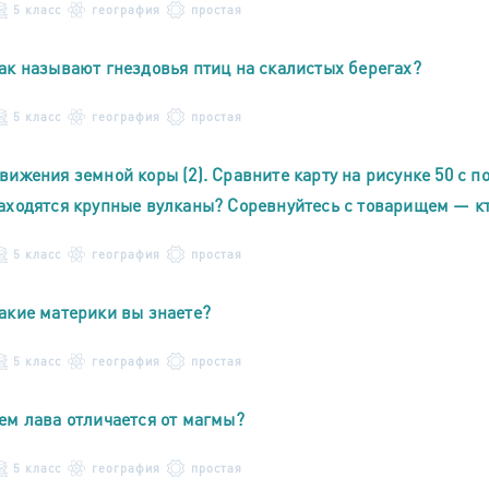
5 класс
география
простая
ак называют гнездовья птиц на скалистых берегах?
5 класс
география
простая
вижения земной коры (2). Сравните карту на рисунке 50 с п
аходятся крупные вулканы? Соревнуйтесь с товарищем — кт
5 класс
география
простая
акие материки вы знаете?
5 класс
география
простая
ем лава отличается от магмы?
5 класс
география
простая