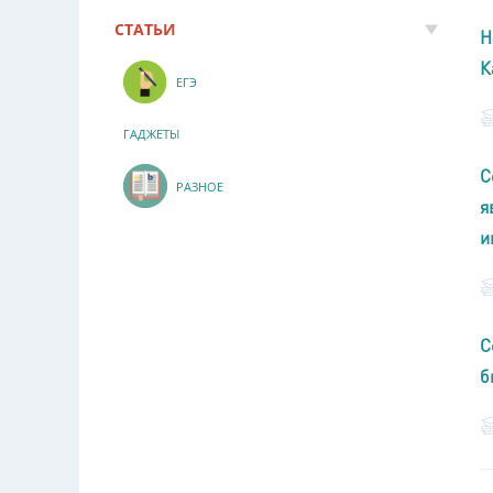
СТАТЬИ
Н
К
ЕГЭ
ГАДЖЕТЫ
С
РАЗНОЕ
я
и
С
б