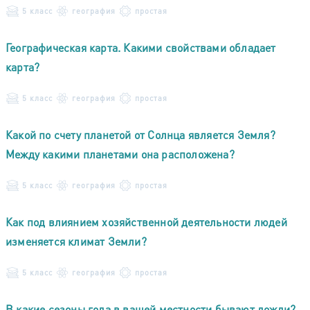
5 класс
география
простая
Географическая карта. Какими свойствами обладает
карта?
5 класс
география
простая
Какой по счету планетой от Солнца является Земля?
Между какими планетами она расположена?
5 класс
география
простая
Как под влиянием хозяйственной деятельности людей
изменяется климат Земли?
5 класс
география
простая
В какие сезоны года в вашей местности бывают дожди?