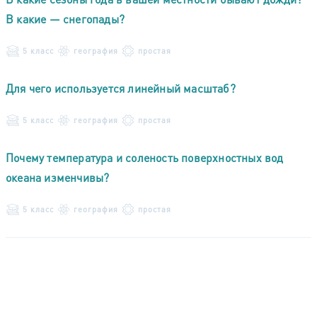
В какие — снегопады?
5 класс
география
простая
Для чего используется линейный масштаб?
5 класс
география
простая
Почему температура и соленость поверхностных вод
океана изменчивы?
5 класс
география
простая