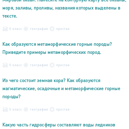
моря, заливы, проливы, названия которых выделены в
тексте.
5 класс
география
простая
Как образуются метаморфические горные породы?
Приведите примеры метаморфических пород.
5 класс
география
простая
Из чего состоит земная кора? Как образуются
магматические, осадочные и метаморфические горные
породы?
5 класс
география
простая
Какую часть гидросферы составляют воды ледников