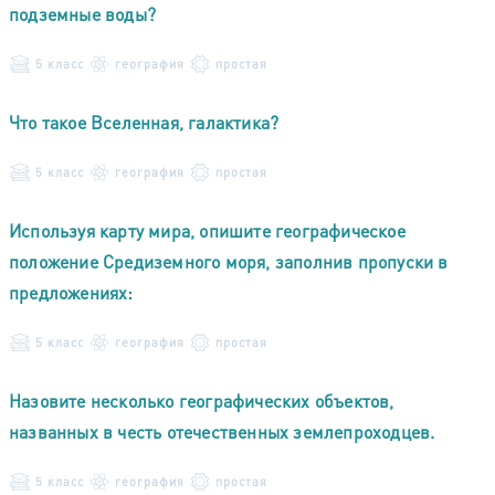
подземные воды?
5 класс
география
простая
Что такое Вселенная, галактика?
5 класс
география
простая
Используя карту мира, опишите географическое
положение Средиземного моря, заполнив пропуски в
предложениях:
5 класс
география
простая
Назовите несколько географических объектов,
названных в честь отечественных землепроходцев.
5 класс
география
простая