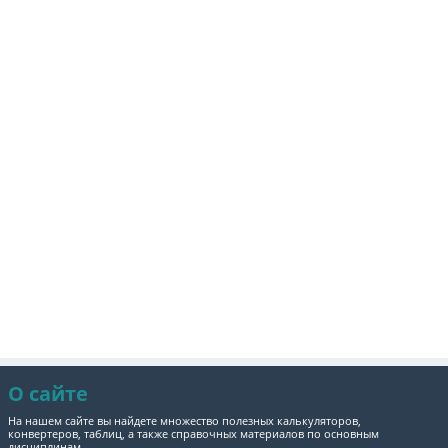
О сайте
На нашем сайте вы найдете множество полезных калькуляторов,
конвертеров, таблиц, а также справочных материалов по основным
дисциплинам.