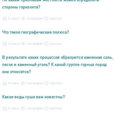
стороны горизонта?
5 класс
география
простая
Что такое географические полюса?
5 класс
география
простая
В результате каких процессов образуются каменная соль,
песок и каменный уголь? К какой группе горных пород
они относятся?
5 класс
география
простая
Какие воды суши вам известны?
5 класс
география
простая