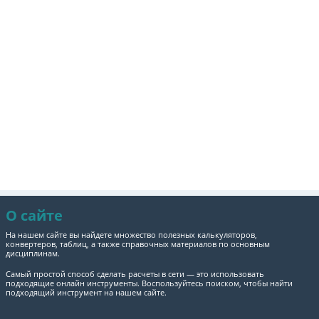
О сайте
На нашем сайте вы найдете множество полезных калькуляторов,
конвертеров, таблиц, а также справочных материалов по основным
дисциплинам.
Самый простой способ сделать расчеты в сети — это использовать
подходящие онлайн инструменты. Воспользуйтесь поиском, чтобы найти
подходящий инструмент на нашем сайте.