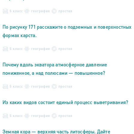
5 класс
география
простая
По рисунку 171 расскажите о подземных и поверхностных
формах карста.
5 класс
география
простая
Почему вдоль экватора атмосферное давление
пониженное, а над полюсами — повышенное?
5 класс
география
простая
Из каких видов состоит единый процесс выветривания?
5 класс
география
простая
Земная кора — верхняя часть литосферы. Дайте