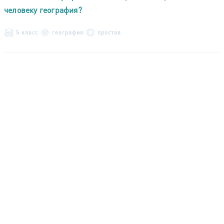
человеку география?
5 класс
география
простая