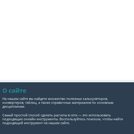
О сайте
На нашем сайте вы найдете множество полезных калькуляторов,
конвертеров, таблиц, а также справочных материалов по основным
дисциплинам.
Самый простой способ сделать расчеты в сети — это использовать
подходящие онлайн инструменты. Воспользуйтесь поиском, чтобы найти
подходящий инструмент на нашем сайте.